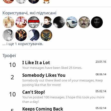
Користувачі, які підписані
... і ще 1 користувачів.
Трофеї
I Like It a Lot
23.01.16
10
Your messages have been liked 25 times.
Somebody Likes You
08.06.14
2
Somebody out there liked one of your messages. Keep
posting like that for more!
Can't Stop!
05.02.14
10
You've posted 100 messages. I hope this took you more
than a day!
Keeps Coming Back
05.02.14
5