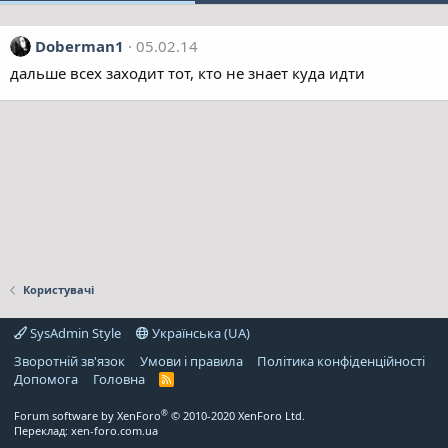
Doberman1
05.02.14
дальше всех заходит тот, кто не знает куда идти
Користувачі
SysAdmin Style
Українська (UA)
Зворотній зв'язок
Умови і правила
Політика конфіденційності
Дoпoмoга
Головна
R
S
S
®
Forum software by XenForo
© 2010-2020 XenForo Ltd.
Переклад:
xen-foro.com.ua