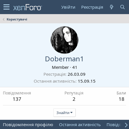
Увійти
Реєстрація
Користувачі
Doberman1
Member
·
41
Реєстрація
26.03.09
Остання активність
15.09.15
Повідомлення
Репутація
Бали
137
2
18
Знайти
Повідомлення профілю
Остання активність
Повідомл