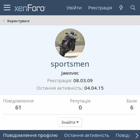
Увійти
Реєстрація
Користувачі
sportsmen
Jawovec
Реєстрація
08.03.09
Остання активність
04.04.15
Повідомлення
Репутація
Бали
61
0
6
Знайти
Повідомлення профілю
Остання активність
Повідомл