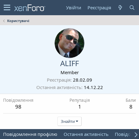
Увійти
Реєстрація
Користувачі
ALIFF
Member
Реєстрація
28.02.09
Остання активність
14.12.22
Повідомлення
Репутація
Бали
98
1
8
Знайти
Повідомлення профілю
Остання активність
Повідомл