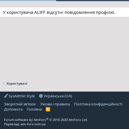
У користувача ALIFF відсутні повідомлення профілю.
Користувачі
SysAdmin Style
Українська (UA)
Зворотній зв'язок
Умови і правила
Політика конфіденційності
Дoпoмoга
Головна
R
S
S
®
Forum software by XenForo
© 2010-2020 XenForo Ltd.
Переклад:
xen-foro.com.ua