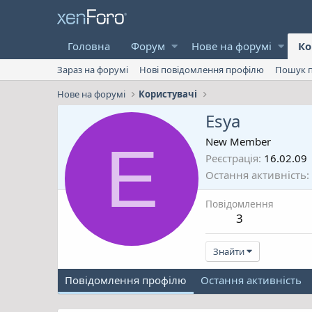
Головна
Форум
Нове на форумі
Ко
Зараз на форумі
Нові повідомлення профілю
Пошук п
Нове на форумі
Користувачі
Esya
E
New Member
Реєстрація
16.02.09
Остання активність
Повідомлення
3
Знайти
Повідомлення профілю
Остання активність