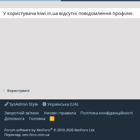
У користувача kiwi.in.ua відсутні повідомлення профілю.
Користувачі
SysAdmin Style
Українська (UA)
Зворотній зв'язок
Умови і правила
Політика конфіденційності
Дoпoмoга
Головна
R
S
S
®
Forum software by XenForo
© 2010-2020 XenForo Ltd.
Переклад:
xen-foro.com.ua