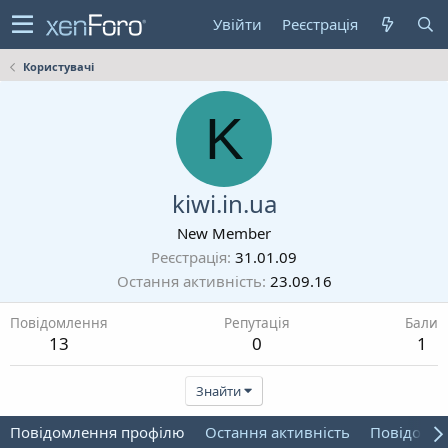
Увійти
Реєстрація
Користувачі
K
kiwi.in.ua
New Member
Реєстрація
31.01.09
Остання активність
23.09.16
Повідомлення
Репутація
Бали
13
0
1
Знайти
Повідомлення профілю
Остання активність
Повідомл