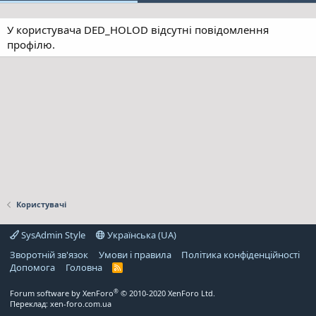
У користувача DED_HOLOD відсутні повідомлення
профілю.
Користувачі
SysAdmin Style
Українська (UA)
Зворотній зв'язок
Умови і правила
Політика конфіденційності
Дoпoмoга
Головна
R
S
S
®
Forum software by XenForo
© 2010-2020 XenForo Ltd.
Переклад:
xen-foro.com.ua