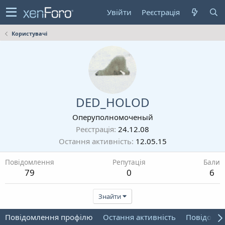
Увійти
Реєстрація
Користувачі
DED_HOLOD
Оперуполномоченый
Реєстрація
24.12.08
Остання активність
12.05.15
Повідомлення
Репутація
Бали
79
0
6
Знайти
Повідомлення профілю
Остання активність
Повідомл