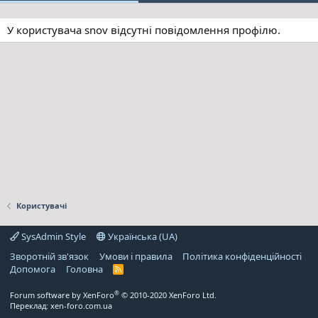
У користувача snov відсутні повідомлення профілю.
Користувачі
SysAdmin Style
Українська (UA)
Зворотній зв'язок
Умови і правила
Політика конфіденційності
Дoпoмoга
Головна
R
S
S
®
Forum software by XenForo
© 2010-2020 XenForo Ltd.
Переклад:
xen-foro.com.ua