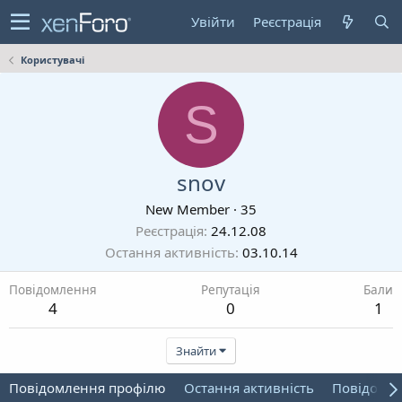
Увійти
Реєстрація
Користувачі
S
snov
New Member
·
35
Реєстрація
24.12.08
Остання активність
03.10.14
Повідомлення
Репутація
Бали
4
0
1
Знайти
Повідомлення профілю
Остання активність
Повідомл