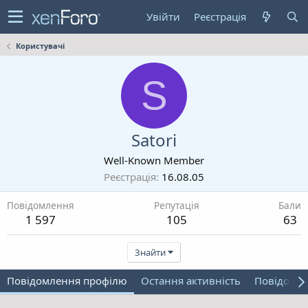
Увійти
Реєстрація
Користувачі
S
Satori
Well-Known Member
Реєстрація
16.08.05
Повідомлення
Репутація
Бали
1 597
105
63
Знайти
Повідомлення профілю
Остання активність
Повідомл