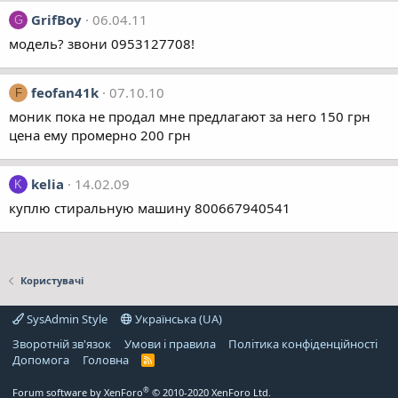
GrifBoy
06.04.11
G
модель? звони 0953127708!
feofan41k
07.10.10
F
моник пока не продал мне предлагают за него 150 грн
цена ему промерно 200 грн
kelia
14.02.09
K
куплю стиральную машину 800667940541
Користувачі
SysAdmin Style
Українська (UA)
Зворотній зв'язок
Умови і правила
Політика конфіденційності
Дoпoмoга
Головна
R
S
S
®
Forum software by XenForo
© 2010-2020 XenForo Ltd.