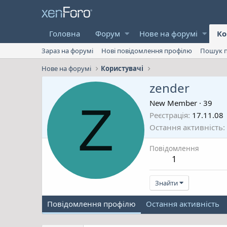
Головна
Форум
Нове на форумі
Ко
Зараз на форумі
Нові повідомлення профілю
Пошук п
Нове на форумі
Користувачі
zender
Z
New Member
·
39
Реєстрація
17.11.08
Остання активність
Повідомлення
1
Знайти
Повідомлення профілю
Остання активність