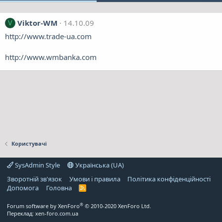
Viktor-WM
14.10.09
V
http://www.trade-ua.com
http://www.wmbanka.com
Користувачі
SysAdmin Style
Українська (UA)
Зворотній зв'язок
Умови і правила
Політика конфіденційності
Дoпoмoга
Головна
R
S
S
®
Forum software by XenForo
© 2010-2020 XenForo Ltd.
Переклад:
xen-foro.com.ua