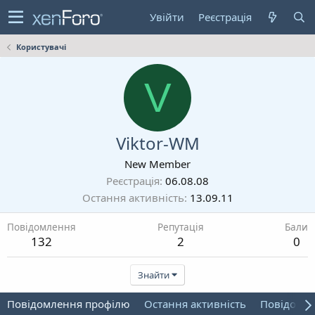
Увійти
Реєстрація
Користувачі
V
Viktor-WM
New Member
Реєстрація
06.08.08
Остання активність
13.09.11
Повідомлення
Репутація
Бали
132
2
0
Знайти
Повідомлення профілю
Остання активність
Повідомл