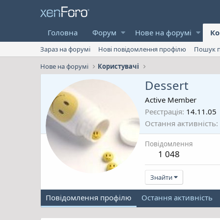
Головна
Форум
Нове на форумі
Ко
Зараз на форумі
Нові повідомлення профілю
Пошук п
Нове на форумі
Користувачі
Dessert
Active Member
Реєстрація
14.11.05
Остання активність
Повідомлення
1 048
Знайти
Повідомлення профілю
Остання активність