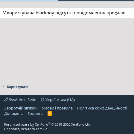
У користувача blackboy відсутні повідомлення профілю.
Користувачі
SysAdmin Style
Українська (UA)
Зворотній зв'язок
Умови і правила
Політика конфіденційності
Дoпoмoга
Головна
R
S
S
®
Forum software by XenForo
© 2010-2020 XenForo Ltd.
Переклад:
xen-foro.com.ua