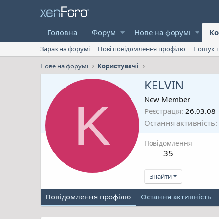
Головна
Форум
Нове на форумі
Ко
Зараз на форумі
Нові повідомлення профілю
Пошук п
Нове на форумі
Користувачі
KELVIN
K
New Member
Реєстрація
26.03.08
Остання активність
Повідомлення
35
Знайти
Повідомлення профілю
Остання активність