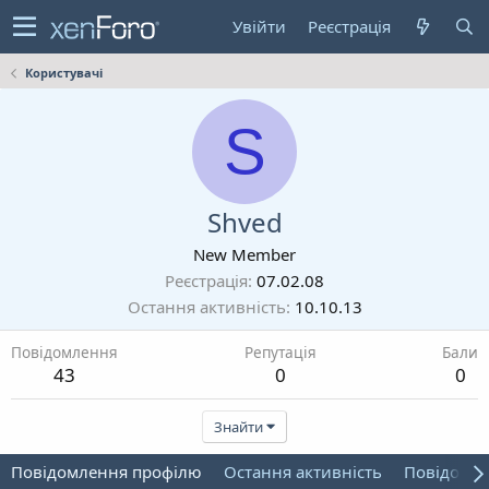
Увійти
Реєстрація
Користувачі
S
Shved
New Member
Реєстрація
07.02.08
Остання активність
10.10.13
Повідомлення
Репутація
Бали
43
0
0
Знайти
Повідомлення профілю
Остання активність
Повідомл