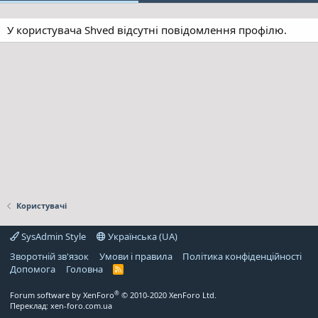
У користувача Shved відсутні повідомлення профілю.
Користувачі
SysAdmin Style
Українська (UA)
Зворотній зв'язок
Умови і правила
Політика конфіденційності
Дoпoмoга
Головна
R
S
S
®
Forum software by XenForo
© 2010-2020 XenForo Ltd.
Переклад:
xen-foro.com.ua