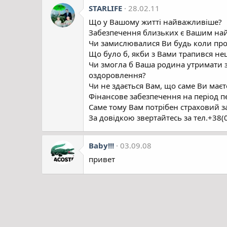
STARLIFE
28.02.11
Що у Вашому житті найважливіше?
Забезпечення близьких є Вашим на
Чи замислювалися Ви будь коли про 
Що було б, якби з Вами трапився нещ
Чи змогла б Ваша родина утримати з
оздоровлення?
Чи не здається Вам, що саме Ви має
Фінансове забезпечення на період пе
Саме тому Вам потрібен страховий з
За довідкою звертайтесь за тел.+38
Baby!!!
03.09.08
привет