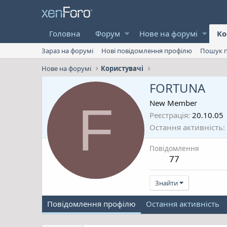
Головна
Форум
Нове на форумі
Ко
Зараз на форумі
Нові повідомлення профілю
Пошук п
Нове на форумі
Користувачі
FORTUNA
F
New Member
Реєстрація
20.10.05
Остання активність
Повідомлення
77
Знайти
Повідомлення профілю
Остання активність