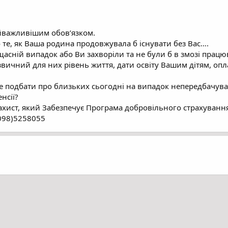
йважливішим обов’язком.
те, як Ваша родина продовжувала б існувати без Вас….
асній випадок або Ви захворіли та не були б в змозі працю
вичний для них рівень життя, дати освіту Вашим дітям, опл
те подбати про близьких сьогодні на випадок непередбачува
нсії?
ахист, який Забезпечує Програма добровільного страхування
(098)5258055