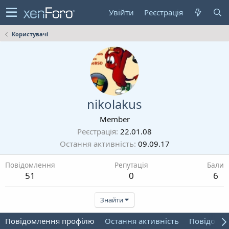
Увійти
Реєстрація
Користувачі
nikolakus
Member
Реєстрація
22.01.08
Остання активність
09.09.17
Повідомлення
Репутація
Бали
51
0
6
Знайти
Повідомлення профілю
Остання активність
Повідомл