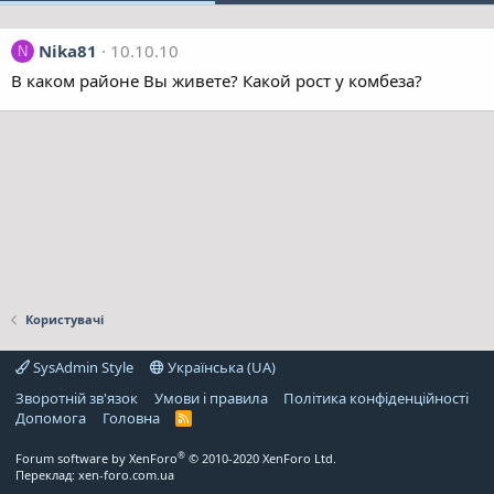
Nika81
10.10.10
N
В каком районе Вы живете? Какой рост у комбеза?
Користувачі
SysAdmin Style
Українська (UA)
Зворотній зв'язок
Умови і правила
Політика конфіденційності
Дoпoмoга
Головна
R
S
S
®
Forum software by XenForo
© 2010-2020 XenForo Ltd.
Переклад:
xen-foro.com.ua