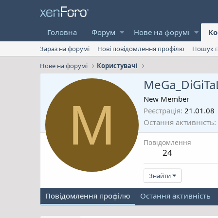
Головна
Форум
Нове на форумі
Ко
Зараз на форумі
Нові повідомлення профілю
Пошук п
Нове на форумі
Користувачі
MeGa_DiGiTa
M
New Member
Реєстрація
21.01.08
Остання активність
Повідомлення
24
Знайти
Повідомлення профілю
Остання активність