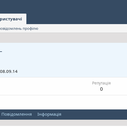
ристувачі
овідомлень профілю
L
08.09.14
Репутація
0
Повідомлення
Інформація