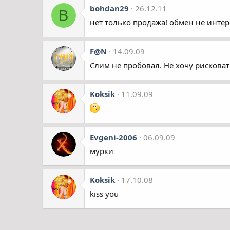
bohdan29
26.12.11
B
нет только продажа! обмен не интер
F@N
14.09.09
Слим не пробовал. Не хочу рисковать
Koksik
11.09.09
Evgeni-2006
06.09.09
мурки
Koksik
17.10.08
kiss you