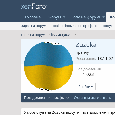
Головна
Форум
Нове на форумі
Ко
Зараз на форумі
Нові повідомлення профілю
Пошук п
Нове на форумі
Користувачі
Zuzuka
прагну...
Реєстрація
18.11.07
Повідомлення
1 023
Знайти
Повідомлення профілю
Остання активність
У користувача Zuzuka відсутні повідомлення пр