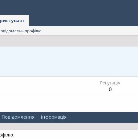
ристувачі
овідомлень профілю
Репутація
0
Повідомлення
Інформація
офілю.