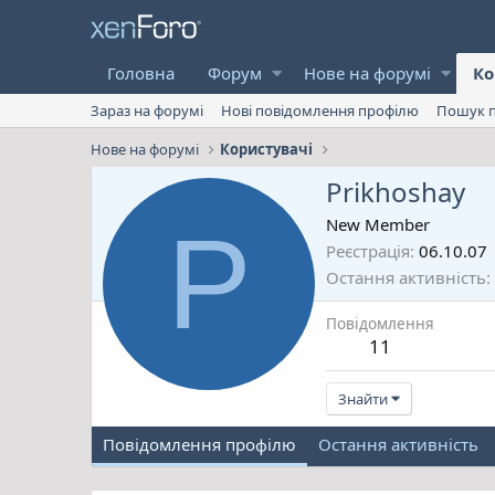
Головна
Форум
Нове на форумі
Ко
Зараз на форумі
Нові повідомлення профілю
Пошук п
Нове на форумі
Користувачі
Prikhoshay
P
New Member
Реєстрація
06.10.07
Остання активність
Повідомлення
11
Знайти
Повідомлення профілю
Остання активність