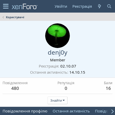
Увійти
Реєстрація
Користувачі
denj0y
Member
Реєстрація
02.10.07
Остання активність
14.10.15
Повідомлення
Репутація
Бали
480
0
16
Знайти
Повідомлення профілю
Остання активність
Повідомл