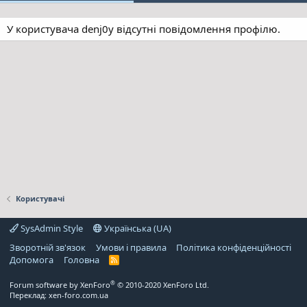
У користувача denj0y відсутні повідомлення профілю.
Користувачі
SysAdmin Style
Українська (UA)
Зворотній зв'язок
Умови і правила
Політика конфіденційності
Дoпoмoга
Головна
R
S
S
®
Forum software by XenForo
© 2010-2020 XenForo Ltd.
Переклад:
xen-foro.com.ua