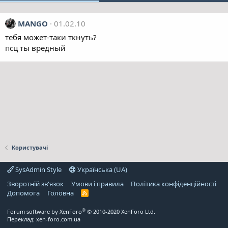
MANGO
01.02.10
тебя может-таки ткнуть?
псц ты вредный
Користувачі
SysAdmin Style
Українська (UA)
Зворотній зв'язок
Умови і правила
Політика конфіденційності
Дoпoмoга
Головна
R
S
S
®
Forum software by XenForo
© 2010-2020 XenForo Ltd.
Переклад:
xen-foro.com.ua