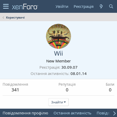
Увійти
Реєстрація
Користувачі
Wii
New Member
Реєстрація
30.09.07
Остання активність
08.01.14
Повідомлення
Репутація
Бали
341
0
0
Знайти
Повідомлення профілю
Остання активність
Повідомл