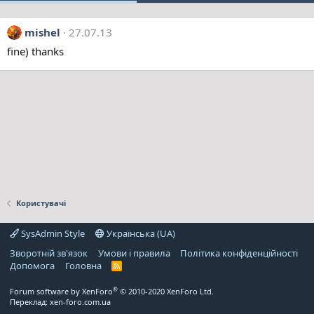
mishel
27.07.13
fine) thanks
Користувачі
SysAdmin Style
Українська (UA)
Зворотній зв'язок
Умови і правила
Політика конфіденційності
Дoпoмoга
Головна
R
S
S
®
Forum software by XenForo
© 2010-2020 XenForo Ltd.
Переклад:
xen-foro.com.ua