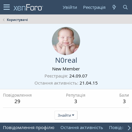
Увійти
Реєстрація
Користувачі
N0real
New Member
Реєстрація
24.09.07
Остання активність
21.04.15
Повідомлення
Репутація
Бали
29
3
3
Знайти
Повідомлення профілю
Остання активність
Повідомл