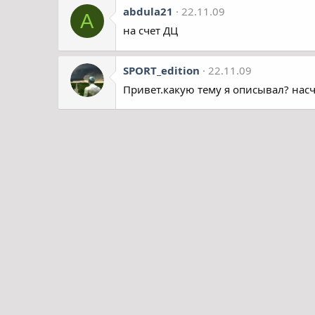
abdula21
22.11.09
A
на счет ДЦ
SPORT_edition
22.11.09
Привет.какую тему я описывал? нас