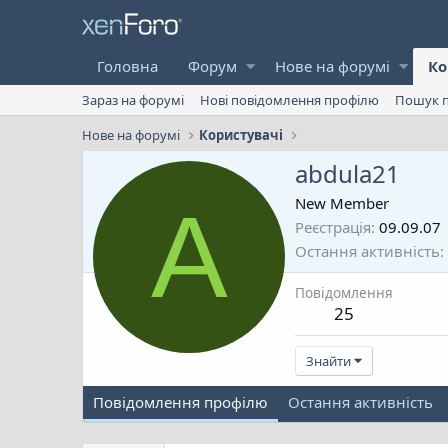
Головна
Форум
Нове на форумі
Ко
Зараз на форумі
Нові повідомлення профілю
Пошук п
Нове на форумі
Користувачі
abdula21
A
New Member
Реєстрація
09.09.07
Остання активність
Повідомлення
25
Знайти
Повідомлення профілю
Остання активність