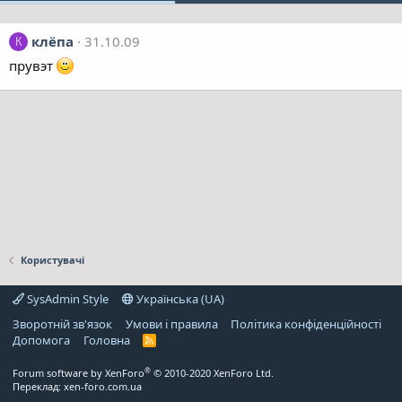
клёпа
31.10.09
К
прувэт
Користувачі
SysAdmin Style
Українська (UA)
Зворотній зв'язок
Умови і правила
Політика конфіденційності
Дoпoмoга
Головна
R
S
S
®
Forum software by XenForo
© 2010-2020 XenForo Ltd.
Переклад:
xen-foro.com.ua