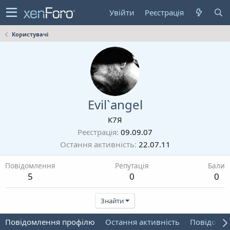
Увійти
Реєстрація
Користувачі
Evil`angel
К7Я
Реєстрація
09.09.07
Остання активність
22.07.11
Повідомлення
Репутація
Бали
5
0
0
Знайти
Повідомлення профілю
Остання активність
Повідомл