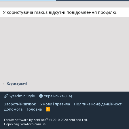
У користувача maxus відсутні повідомлення профілю.
Користувачі
SysAdmin Style
Українська (UA)
Зворотній зв'язок
Умови і правила
Політика конфіденційності
Дoпoмoга
Головна
R
S
S
®
Forum software by XenForo
© 2010-2020 XenForo Ltd.
Переклад:
xen-foro.com.ua