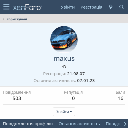
Увійти
Реєстрація
Користувачі
maxus
:D
Реєстрація
21.08.07
Остання активність
07.01.23
Повідомлення
Репутація
Бали
503
0
16
Знайти
Повідомлення профілю
Остання активність
Повідомл