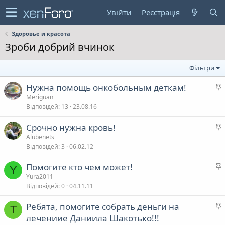
Увійти
Реєстрація
Здоровье и красота
Зроби добрий вчинок
Фільтри
Нужна помощь онкобольным деткам!
а
Meriguan
Відповідей
13
23.08.16
л
Срочно нужна кровь!
а
Alubenets
в
Відповідей
3
06.02.12
а
л
Помогите кто чем может!
Y
а
Yura2011
в
Відповідей
0
04.11.11
а
л
Ребята, помогите собрать деньги на
T
а
лечениие Даниила Шакотько!!!
в