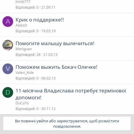
triniti777
а
л
Відповідей
0
21.09.11
Крик о поддержке!!
в
A
AleksD
а
Відповідей
0
19.03.19
Помогите малышу вылечиться!
Meriguan
Відповідей
28
21.03.13
Поможем выжить Бокач Олечке!
V
Valeri_Kole
Відповідей
0
06.02.13
11-місячна Владислава потребує термінової
D
допомоги!
DuCaTo
Відповідей
0
30.11.12
Ви повинні увійти або зареєструватися, щоб розмістити
повідомлення.