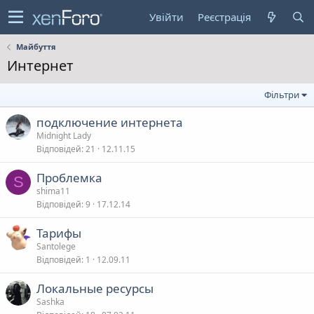
Увійти
Реєстрація
Майбуття
Интернет
Фільтри
подключение интернета
Midnight Lady
Відповідей
21
12.11.15
Проблемка
S
shima11
Відповідей
9
17.12.14
Тарифы
Santolege
Відповідей
1
12.09.11
Локальные ресурсы
Sashka