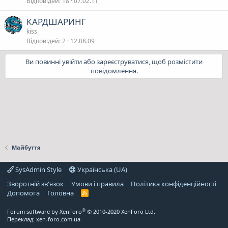
Відповідей
18
07.02.11
КАРДШАРИНГ
kiss
Відповідей
2
12.08.09
Ви повинні увійти або зареєструватися, щоб розмістити
повідомлення.
Майбуття
SysAdmin Style
Українська (UA)
Зворотній зв'язок
Умови і правила
Політика конфіденційності
Дoпoмoга
Головна
R
S
S
®
Forum software by XenForo
© 2010-2020 XenForo Ltd.
Переклад:
xen-foro.com.ua