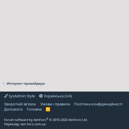
Интернет-провайдеры
SysAdmin Style
Українська (UA)
Зворотній зв'язок
Умови і правила
Політика конфіденційності
Дoпoмoга
Головна
R
S
S
®
Forum software by XenForo
© 2010-2020 XenForo Ltd.
Переклад:
xen-foro.com.ua