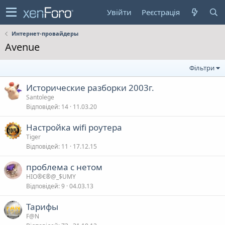
Увійти
Реєстрація
Интернет-провайдеры
Avenue
Фільтри
Исторические разборки 2003г.
Santolege
Відповідей
14
11.03.20
Настройка wifi роутера
Tiger
Відповідей
11
17.12.15
проблема с нетом
HIO®€®@_$UMY
Відповідей
9
04.03.13
Тарифы
F@N