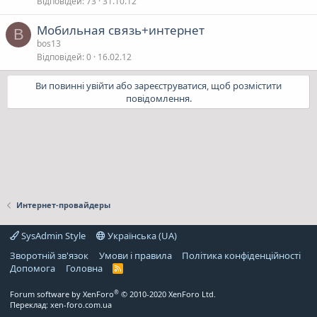
Відповідей
73
31.10.12
Мобильная связь+интернет
B
bos13
Відповідей
0
16.02.12
Ви повинні увійти або зареєструватися, щоб розмістити
повідомлення.
Интернет-провайдеры
SysAdmin Style
Українська (UA)
Зворотній зв'язок
Умови і правила
Політика конфіденційності
Дoпoмoга
Головна
R
S
S
®
Forum software by XenForo
© 2010-2020 XenForo Ltd.
Переклад:
xen-foro.com.ua