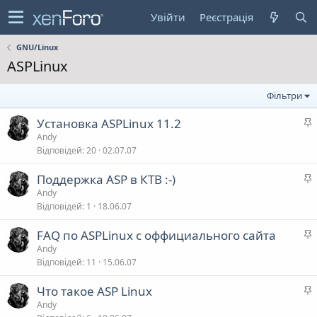
Увійти
Реєстрація
GNU/Linux
ASPLinux
Фільтри
Установка ASPLinux 11.2
а
Andy
Відповідей
20
02.07.07
л
Поддержка ASP в КТВ :-)
а
Andy
в
Відповідей
1
18.06.07
а
л
FAQ по ASPLinux c оффициального сайта
а
Andy
в
Відповідей
11
15.06.07
а
л
Что такое ASP Linux
а
Andy
в