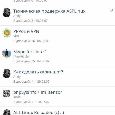
Відповідей
6
10.06.07
а
л
Техническая поддержка ASPLinux
а
Andy
в
Відповідей
3
10.06.07
а
л
РРРоЕ и VPN
ViRT
в
Відповідей
16
06.08.09
а
Skype for Linux`
/7apHiLLIa:)
Відповідей
15
04.06.09
Как сделать скриншот?
Andy
Відповідей
11
29.03.09
phpSysInfo + lm_sensor
lordъ
Відповідей
11
10.07.07
ALT Linux Reloaded (c) :-)