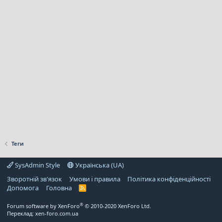
Теги
SysAdmin Style
Українська (UA)
Зворотній зв'язок
Умови і правила
Політика конфіденційності
Дoпoмoга
Головна
R
S
S
®
Forum software by XenForo
© 2010-2020 XenForo Ltd.
Переклад:
xen-foro.com.ua