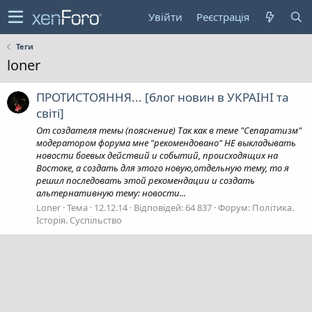
Увійти
Реєстрація
Теги
loner
ПРОТИСТОЯННЯ... [блог новин в УКРАIНI та
свiтi]
От создателя темы (пояснение) Так как в теме "Сепаратизм"
модератором форума мне "рекомендовано" НЕ выкладывать
новости боевых действий и событий, происходящих на
Востоке, а создать для этого новую,отдельную тему, то я
решил последовать этой рекомендации и создать
альтернативную тему: новости...
Loner
Тема
12.12.14
Відповідей: 64 837
Форум:
Політика.
Історія. Суспільство