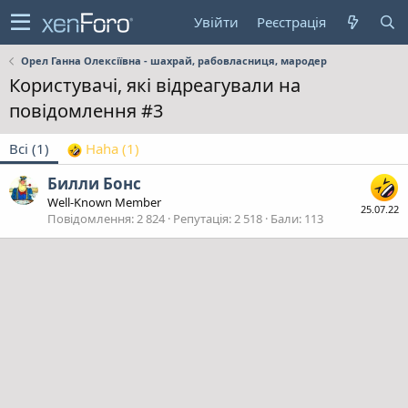
Увійти
Реєстрація
Орел Ганна Олексіївна - шахрай, рабовласниця, мародер
Користувачі, які відреагували на
повідомлення #3
Всі
(1)
Haha
(1)
Билли Бонс
Well-Known Member
25.07.22
Повідомлення
2 824
Репутація
2 518
Бали
113