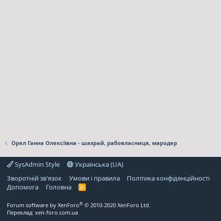
Орел Ганна Олексіївна - шахрай, рабовласниця, мародер
SysAdmin Style
Українська (UA)
Зворотній зв'язок
Умови і правила
Політика конфіденційності
Дoпoмoга
Головна
R
S
S
®
Forum software by XenForo
© 2010-2020 XenForo Ltd.
Переклад:
xen-foro.com.ua