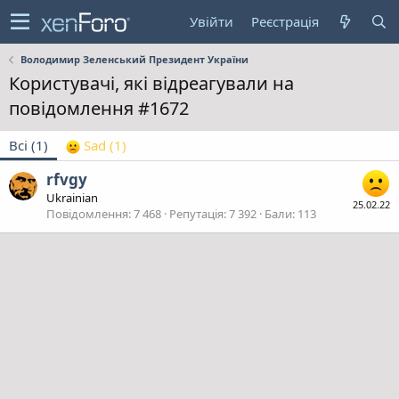
Увійти
Реєстрація
Володимир Зеленський Президент України
Користувачі, які відреагували на
повідомлення #1672
Всі
(1)
Sad
(1)
rfvgy
Ukrainian
25.02.22
Повідомлення
7 468
Репутація
7 392
Бали
113