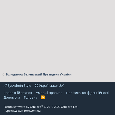
Володимир Зеленський Президент України
SysAdmin Style
Українська (UA)
Зворотній зв'язок
Умови і правила
Політика конфіденційності
Дoпoмoга
Головна
R
S
S
®
Forum software by XenForo
© 2010-2020 XenForo Ltd.
Переклад:
xen-foro.com.ua