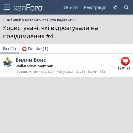
Увійти
Реєстрація
Юбилей у матери 50лет. Что подарить?
Користувачі, які відреагували на
повідомлення #4
Всі
(1)
Dislike
(1)
Билли Бонс
Well-Known Member
12.01.22
Повідомлення
2 824
Репутація
2 518
Бали
113