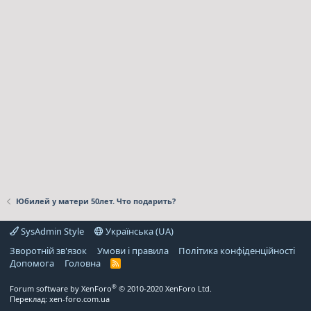
Юбилей у матери 50лет. Что подарить?
SysAdmin Style
Українська (UA)
Зворотній зв'язок
Умови і правила
Політика конфіденційності
Дoпoмoга
Головна
R
S
S
®
Forum software by XenForo
© 2010-2020 XenForo Ltd.
Переклад:
xen-foro.com.ua