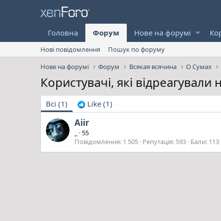
Головна
Форум
Нове на форумі
Ко
Нові повідомлення
Пошук по форуму
Нове на форумі
Форум
Всякая всячина
О Сумах
Користувачі, які відреагували
Всі
(1)
Like
(1)
Aiir
_
·
55
Повідомлення
1 505
Репутація
593
Бали
113