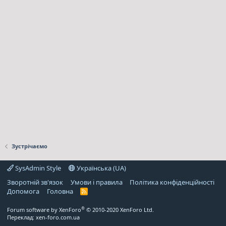
Зустрічаємо
SysAdmin Style
Українська (UA)
Зворотній зв'язок
Умови і правила
Політика конфіденційності
Дoпoмoга
Головна
R
S
S
®
Forum software by XenForo
© 2010-2020 XenForo Ltd.
Переклад:
xen-foro.com.ua