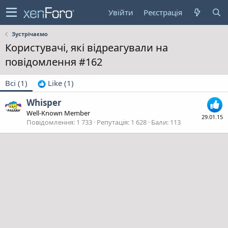
Увійти
Реєстрація
Зустрічаємо
Користувачі, які відреагували на
повідомлення #162
Всі
(1)
Like
(1)
Whisper
Well-Known Member
29.01.15
Повідомлення
1 733
Репутація
1 628
Бали
113