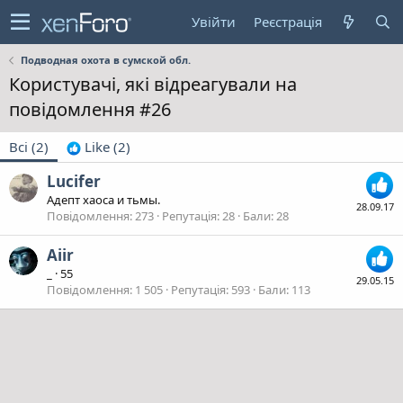
Увійти
Реєстрація
Подводная охота в сумской обл.
Користувачі, які відреагували на
повідомлення #26
Всі
(2)
Like
(2)
Lucifer
Адепт хаоса и тьмы.
28.09.17
Повідомлення
273
Репутація
28
Бали
28
Aiir
_
·
55
29.05.15
Повідомлення
1 505
Репутація
593
Бали
113