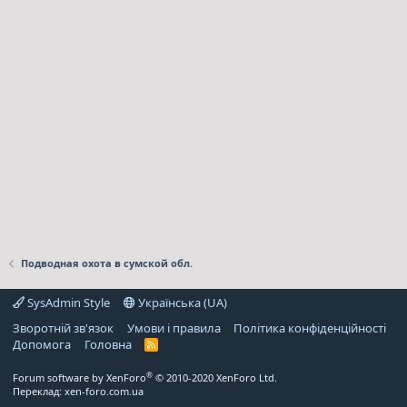
Подводная охота в сумской обл.
SysAdmin Style
Українська (UA)
Зворотній зв'язок
Умови і правила
Політика конфіденційності
Дoпoмoга
Головна
R
S
S
®
Forum software by XenForo
© 2010-2020 XenForo Ltd.
Переклад:
xen-foro.com.ua