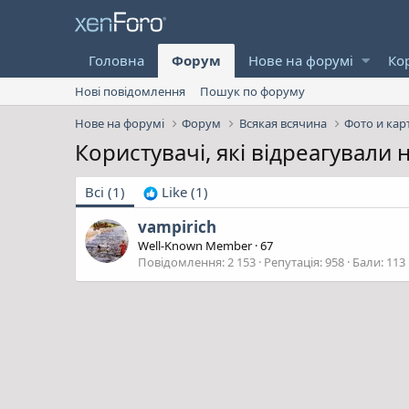
Головна
Форум
Нове на форумі
Ко
Нові повідомлення
Пошук по форуму
Нове на форумі
Форум
Всякая всячина
Фото и кар
Користувачі, які відреагували
Всі
(1)
Like
(1)
vampirich
Well-Known Member
·
67
Повідомлення
2 153
Репутація
958
Бали
113