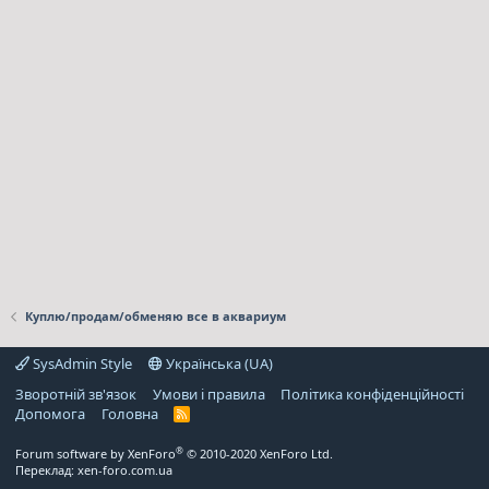
Куплю/продам/обменяю все в аквариум
SysAdmin Style
Українська (UA)
Зворотній зв'язок
Умови і правила
Політика конфіденційності
Дoпoмoга
Головна
R
S
S
®
Forum software by XenForo
© 2010-2020 XenForo Ltd.
Переклад:
xen-foro.com.ua