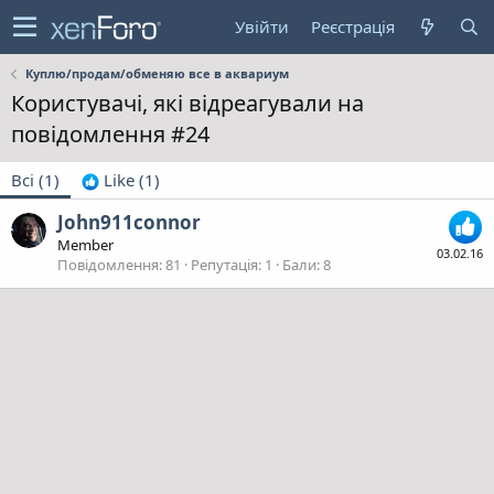
Увійти
Реєстрація
Куплю/продам/обменяю все в аквариум
Користувачі, які відреагували на
повідомлення #24
Всі
(1)
Like
(1)
John911connor
Member
03.02.16
Повідомлення
81
Репутація
1
Бали
8