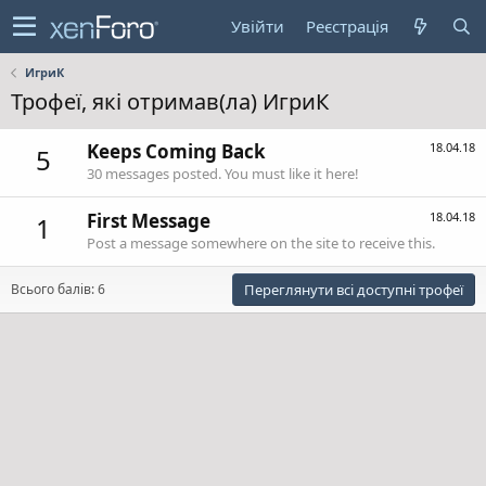
Увійти
Реєстрація
ИгриК
Трофеї, які отримав(ла) ИгриК
Keeps Coming Back
18.04.18
5
30 messages posted. You must like it here!
First Message
18.04.18
1
Post a message somewhere on the site to receive this.
Всього балів: 6
Переглянути всі доступні трофеї