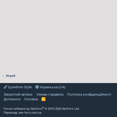
ИгриК
SysAdmin Style
Українська (UA)
Зворотній зв'язок
Умови і правила
Політика конфіденційності
Дoпoмoга
Головна
R
S
S
®
Forum software by XenForo
© 2010-2020 XenForo Ltd.
Переклад:
xen-foro.com.ua