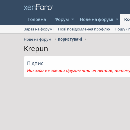
Головна
Форум
Нове на форумі
Ко
Зараз на форумі
Нові повідомлення профілю
Пошук п
Нове на форумі
Користувачі
Krepun
Підпис
Никогда не говори другим что он неправ, потому