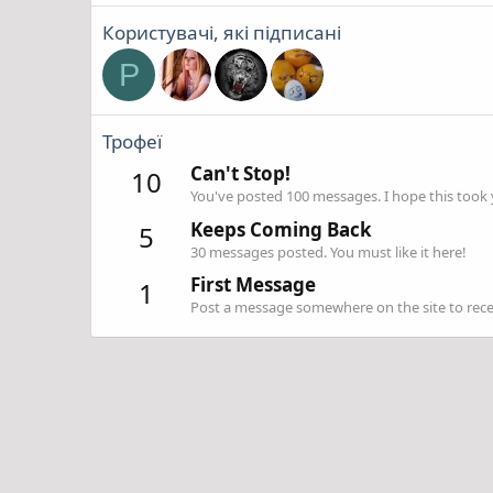
Користувачі, які підписані
P
Трофеї
Can't Stop!
10
You've posted 100 messages. I hope this took
Keeps Coming Back
5
30 messages posted. You must like it here!
First Message
1
Post a message somewhere on the site to recei