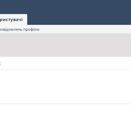
ристувачі
овідомлень профілю
t