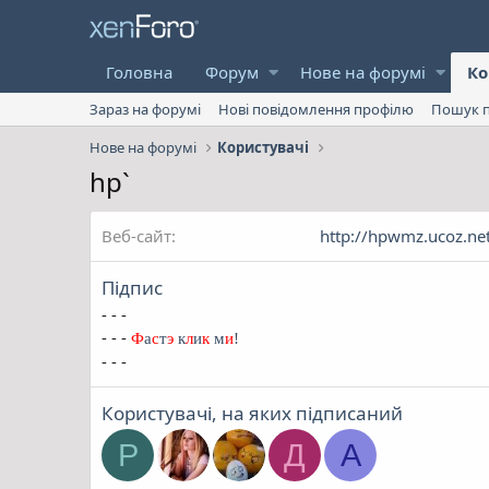
Головна
Форум
Нове на форумі
Ко
Зараз на форумі
Нові повідомлення профілю
Пошук п
Нове на форумі
Користувачі
hp`
Веб-сайт
http://hpwmz.ucoz.ne
Підпис
- - -
- - -
Ф
а
с
т
э
к
л
и
к
м
и
!
- - -
Користувачі, на яких підписаний
P
Д
A