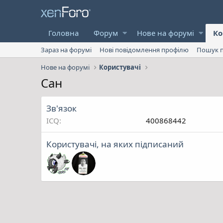
Головна
Форум
Нове на форумі
Ко
Зараз на форумі
Нові повідомлення профілю
Пошук п
Нове на форумі
Користувачі
Сан
Зв'язок
ICQ
400868442
Користувачі, на яких підписаний