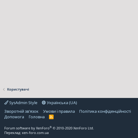
Користувачі
SysAdmin Style
Українська (UA)
Зворотній зв'язок
Умови і правила
Політика конфіденційності
Дoпoмoга
Головна
R
S
S
®
Forum software by XenForo
© 2010-2020 XenForo Ltd.
Переклад:
xen-foro.com.ua