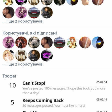
... і ще 2 користувачів.
Користувачі, які підписані
... і ще 2 користувачів.
Трофеї
Can't Stop!
05.02.14
10
You've posted 100 messages. I hope this took you more
than a day!
Keeps Coming Back
05.02.14
5
30 messages posted. You must like it here!
05.02.14