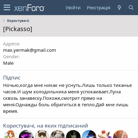
Увійти
Реєстрація
Користувачі
[Pickasso]
Адреса
max.yermak@gmail.com
Gender
Male
Підпис
Ночью,когда мне никак не уснуть.Лишь только тиканье
часов.И шум холодильника меня успокаивает.Луна
сквозь занавеску.Похоже,смотрит прямо на
меня.Однажды боль обратиться в тепло.Дай мне лишь
время.
Користувачі, на яких підписаний