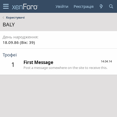
Увійти
Реєстрація
Користувачі
BALY
День народження
18.09.86 (Вік: 39)
Трофеї
First Message
14.04.14
1
Post a message somewhere on the site to receive this.