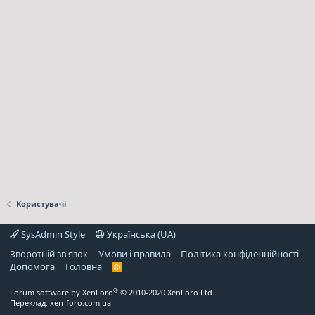
Користувачі
SysAdmin Style
Українська (UA)
Зворотній зв'язок
Умови і правила
Політика конфіденційності
Дoпoмoга
Головна
R
S
S
®
Forum software by XenForo
© 2010-2020 XenForo Ltd.
Переклад:
xen-foro.com.ua