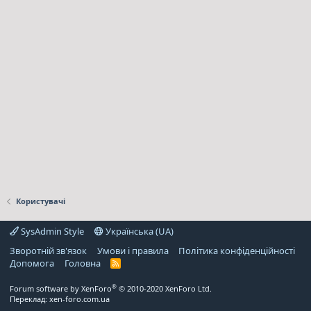
Користувачі
SysAdmin Style
Українська (UA)
Зворотній зв'язок
Умови і правила
Політика конфіденційності
Дoпoмoга
Головна
R
S
S
®
Forum software by XenForo
© 2010-2020 XenForo Ltd.
Переклад:
xen-foro.com.ua