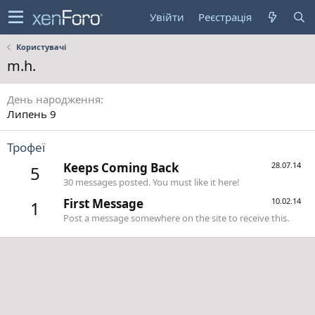
Увійти
Реєстрація
Користувачі
m.h.
День народження
Липень 9
Трофеї
Keeps Coming Back
28.07.14
5
30 messages posted. You must like it here!
First Message
10.02.14
1
Post a message somewhere on the site to receive this.