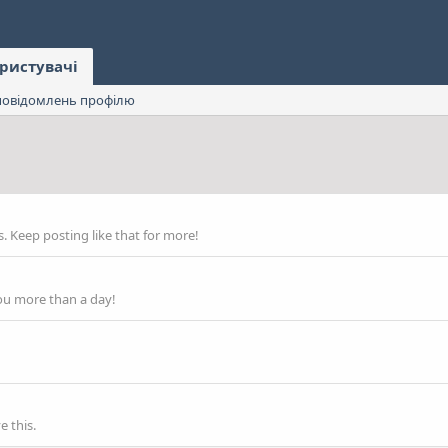
ристувачі
овідомлень профілю
 Keep posting like that for more!
ou more than a day!
 this.