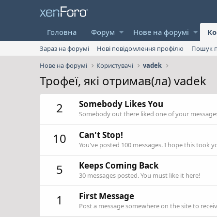
Головна
Форум
Нове на форумі
Ко
Зараз на форумі
Нові повідомлення профілю
Пошук п
Нове на форумі
Користувачі
vadek
Трофеї, які отримав(ла) vadek
Somebody Likes You
2
Somebody out there liked one of your messages.
Can't Stop!
10
You've posted 100 messages. I hope this took y
Keeps Coming Back
5
30 messages posted. You must like it here!
First Message
1
Post a message somewhere on the site to receive