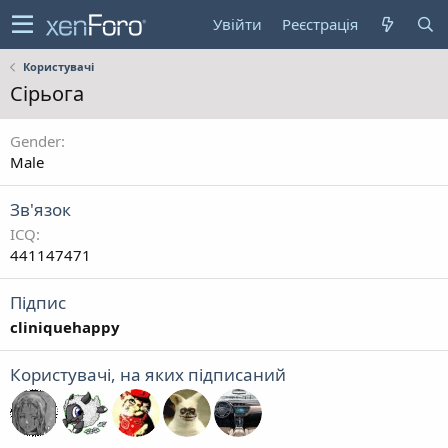
Увійти
Реєстрація
Користувачі
Сірьога
Gender
Male
Зв'язок
ICQ
441147471
Підпис
cliniquehappy
Користувачі, на яких підписаний