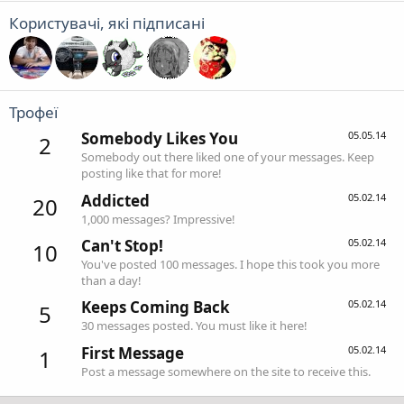
Користувачі, які підписані
Трофеї
Somebody Likes You
05.05.14
2
Somebody out there liked one of your messages. Keep
posting like that for more!
Addicted
05.02.14
20
1,000 messages? Impressive!
Can't Stop!
05.02.14
10
You've posted 100 messages. I hope this took you more
than a day!
Keeps Coming Back
05.02.14
5
30 messages posted. You must like it here!
First Message
05.02.14
1
Post a message somewhere on the site to receive this.